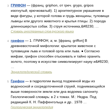
ГРИФОН
— (франц. griphon, от греч. gryps, gripos
3
изогнутый, крючковатый). 1) архитектурное украшение в
виде фигуры, у которой голова и грудь женщины, туловище
львицы или другого животного и крылья птицы. 2) порода
длинношерстых собак. 3) струя источника,&#8230; …
Словарь иностранных слов русского языка
грифон
— 1. ГРИФОН, а; м. [франц. griffon] В
4
древневосточной мифологии: крылатое животное с
туловищем льва и головой орла или льва. ● Согласно
мифам, грифон способен отыскивать и тайно хранить
золото, поэтому в искусстве символизирует науку и&#8230;
…
Энциклопедический словарь
Грифон
— в гидрологии выход подземной воды из
5
водоносной и сосредоточенной струей, поднимающейся
выше поверхности земли или дна водоема сапониту.
Геологический словарь: в 2 х томах. М.: Недра. Под
редакцией К. Н. Паффенгольца и др.. 1978 …
Геологическая энциклопедия