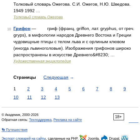
Толковый словарь Ожегова. С.И. Ожегов, Н.Ю. Шведова.
1949 1992 …
Толковый словарь Ожегова
Грифон
— гриф (франц. griffon, лат. gryphus, от греч.
10
gryps), в мифологии народов Древнего Востока и Греции
чудовищные птицы с телом льва и с орлиным клювом
(иногда львиноголовые). Изображения грифонов широко
распространены в искусстве Древнего&#8230; …
Художественная энциклопедия
Страницы
Следующая
→
1
2
3
4
5
6
7
8
9
10
11
12
13
© Академик, 2000-2026
18+
Обратная связь:
Техподдержка
,
Реклама на сайте
👣 Путешествия
Экспорт словарей на сайты
, сделанные на PHP,
Joomla,
Drupal,