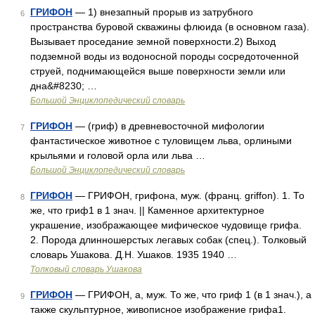
ГРИФОН
— 1) внезапный прорыв из затрубного
6
пространства буровой скважины флюида (в основном газа).
Вызывает проседание земной поверхности.2) Выход
подземной воды из водоносной породы сосредоточенной
струей, поднимающейся выше поверхности земли или
дна&#8230; …
Большой Энциклопедический словарь
ГРИФОН
— (гриф) в древневосточной мифологии
7
фантастическое животное с туловищем льва, орлиными
крыльями и головой орла или льва …
Большой Энциклопедический словарь
ГРИФОН
— ГРИФОН, грифона, муж. (франц. griffon). 1. То
8
же, что гриф1 в 1 знач. || Каменное архитектурное
украшение, изображающее мифическое чудовище грифа.
2. Порода длинношерстых легавых собак (спец.). Толковый
словарь Ушакова. Д.Н. Ушаков. 1935 1940 …
Толковый словарь Ушакова
ГРИФОН
— ГРИФОН, а, муж. То же, что гриф 1 (в 1 знач.), а
9
также скульптурное, живописное изображение грифа1.